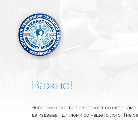
Важно!
Негираме секаква поврзаност со сите само-
да издаваат дипломи со нашето лого. Тие с