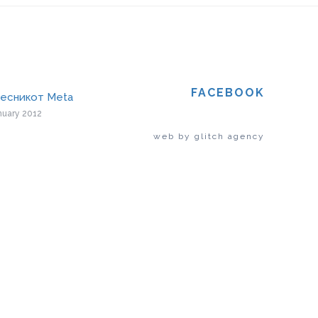
FACEBOOK
весникот Meta
nuary 2012
web by glitch agency