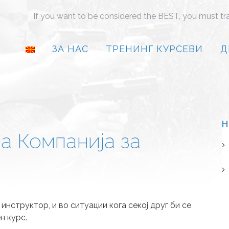
If you want to be considered the BEST, you must tr
ЗА НАС
ТРЕНИНГ КУРСЕВИ
Д
Н
а Компанија за
нструктор, и во ситуации кога секој друг би се
н курс.