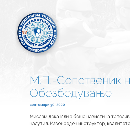
М.П.-Сопственик н
Обезбедување
септември 30, 2020
Мислам дека Илија беше навистина трпелив и
налутил. Извонреден инструктор, квалитете