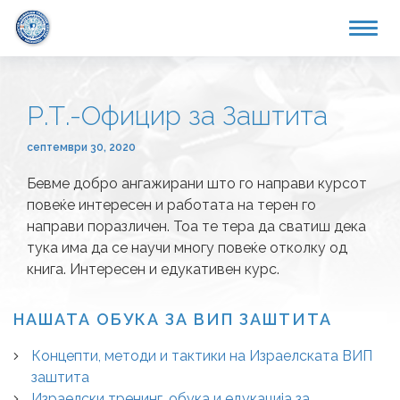
Р.Т.-Официр за Заштита
септември 30, 2020
Бевме добро ангажирани што го направи курсот
повеќе интересен и работата на терен го
направи поразличен. Тоа те тера да сватиш дека
тука има да се научи многу повеќе отколку од
книга. Интересен и едукативен курс.
НАШАТА ОБУКА ЗА ВИП ЗАШТИТА
Концепти, методи и тактики на Израелската ВИП
заштита
Израелски тренинг, обука и едукација за